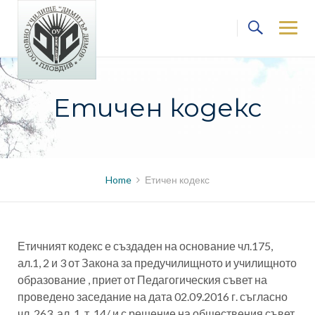
Skip
to
content
Етичен кодекс
Home
Етичен кодекс
Етичният кодекс е създаден на основание чл.175,
ал.1, 2 и 3 от Закона за предучилищното и училищното
образование , приет от Педагогическия съвет на
проведено заседание на дата 02.09.2016 г. съгласно
чл. 263, ал. 1, т. 14/ и с решение на обществения съвет