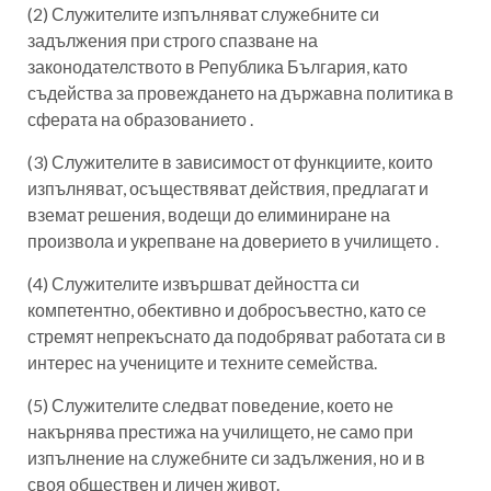
(2) Служителите изпълняват служебните си
задължения при строго спазване на
законодателството в Република България, като
съдейства за провеждането на държавна политика в
сферата на образованието .
(3) Служителите в зависимост от функциите, които
изпълняват, осъществяват действия, предлагат и
вземат решения, водещи до елиминиране на
произвола и укрепване на доверието в училището .
(4) Служителите извършват дейността си
компетентно, обективно и добросъвестно, като се
стремят непрекъснато да подобряват работата си в
интерес на учениците и техните семейства.
(5) Служителите следват поведение, което не
накърнява престижа на училището, не само при
изпълнение на служебните си задължения, но и в
своя обществен и личен живот.