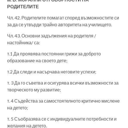
РОДИТЕЛИТЕ
Чл. 42. Родителите помагат според възможностите си
за да се утвърди трайно авторитетa на училището.
Чл. 43. Основни задължения на родителя /
настойника/ са:
т.1 Да проявява постоянни грижи за доброто
образование на своето дете;
т.2 Да следи и насърчава неговите успехи;
т. 3 Да го съветва и осигурява всички възможности за
творческото му развитие;
т. 4 Съдейства за самостоятелното критично мислене
на детето;
т. 5 Съобразява се с индивидуалните потребности и
желания на детето.