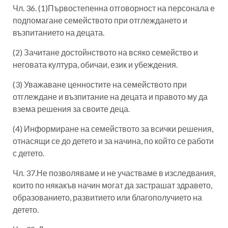
Чл. 36. (1)Първостепенна отговорност на персонала е
подпомагане семейството при отглеждането и
възпитанието на децата.
(2) Зачитане достойнството на всяко семейство и
неговата култура, обичаи, език и убеждения.
(3) Уважаване ценностите на семейството при
отглеждане и възпитание на децата и правото му да
взема решения за своите деца.
(4) Информиране на семейството за всички решения,
отнасящи се до детето и за начина, по който се работи
с детето.
Чл. 37.Не позволяваме и не участваме в изследвания,
които по някакъв начин могат да застрашат здравето,
образованието, развитието или благополучието на
детето.