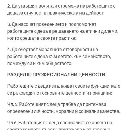
2. Да утвърдят волята и стремежа на работещите с
деца за етичност в практическата им дейност;
3. Да насочат поведението и подпомогнат
работещите с деца в решаването на етични дилеми,
които срещат в своята практика;
4. Да очертаят моралните отговорности на
работещите с деца към детето, към семейството,
помежду си и към обществото.
РАЗДЕЛ ІІІ: ПРОФЕСИОНАЛНИ ЦЕННОСТИ
Работещите с деца изпълняват своите функции, като
се ръководят от основните ценности и принципи:
Чл. 5. Работещият с деца трябва да притежава
определени личности, морални и социални качества.
Чл.6. Работещият с деца специалист се обляга на
своята компетентност – притежава и от-говорно