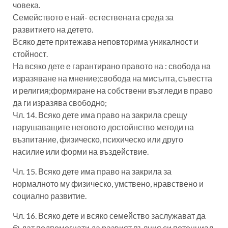
човека.
Семейството е най- естествената среда за
развитието на детето.
Всяко дете притежава неповторима уникалност и
стойност.
На всяко дете е гарантирано правото на : свобода на
изразяване на мнение;свобода на мисълта, съвестта
и религия;формиране на собствени възгледи в право
да ги изразява свободно;
Чл. 14. Всяко дете има право на закрила срещу
нарушаващите неговото достойнство методи на
възпитание, физическо, психическо или друго
насилие или форми на въздействие.
Чл. 15. Всяко дете има право на закрила за
нормалното му физическо, умствено, нравствено и
социално развитие.
Чл. 16. Всяко дете и всяко семейство заслужават да
бъдат подпомогнати да развият пълния си потенциал.