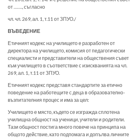
от ……., съгласно
чл. чл. 269, ал. 1, т.11 от ЗПУО./
ВЪВЕДЕНИЕ
Етичният кодекс на училището е разработен от
директора на училището, комисия от педагогически
специалисти и представители на обществения съвет
към училището в съответствие с изискванията на чл.
269, ал. 1, т.11 от ЗПУО.
Етичният кодекс представя стандартите за етично
поведение на работещите с деца в образователно-
възпитателния процес и има за цел:
Училището е място, където се изгражда сплотена
училищна общност на ученици, учители и родители.
Тази общност постига много повече на принципа на
общото действие, като подпомага и допълва личните