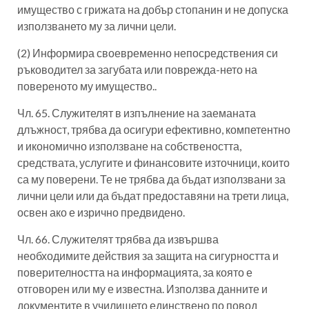
имущество с грижата на добър стопанин и не допуска
използването му за лични цели.
(2) Информира своевременно непосредствения си
ръководител за загубата или поврежда-нето на
повереното му имущество..
Чл. 65. Служителят в изпълнение на заеманата
длъжност, трябва да осигури ефективно, компетентно
и икономично използване на собствеността,
средствата, услугите и финансовите източници, които
са му поверени. Те не трябва да бъдат използвани за
лични цели или да бъдат предоставяни на трети лица,
освен ако е изрично предвидено.
Чл. 66. Служителят трябва да извършва
необходимите действия за защита на сигурността и
поверителността на информацията, за която е
отговорен или му е известна. Използва данните и
документите в училището единствено по повод