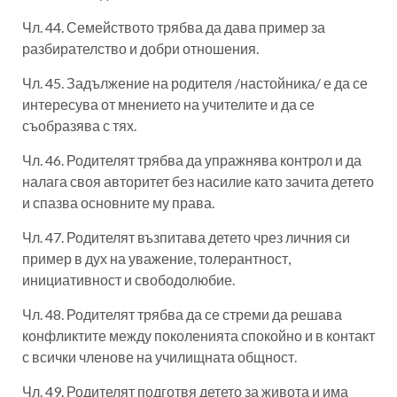
Чл. 44. Семейството трябва да дава пример за
разбирателство и добри отношения.
Чл. 45. Задължение на родителя /настойника/ е да се
интересува от мнението на учителите и да се
съобразява с тях.
Чл. 46. Родителят трябва да упражнява контрол и да
налага своя авторитет без насилие като зачита детето
и спазва основните му права.
Чл. 47. Родителят възпитава детето чрез личния си
пример в дух на уважение, толерантност,
инициативност и свободолюбие.
Чл. 48. Родителят трябва да се стреми да решава
конфликтите между поколенията спокойно и в контакт
с всички членове на училищната общност.
Чл. 49. Родителят подготвя детето за живота и има