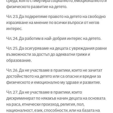
среда, която стимулира социалното, емоционалното и
физическото развитие на детето.
Чл. 23. Да подкрепяме правото на детето на свободно
изразяване на мнение по всички въпроси от негов
интерес.
Чл. 24. Да работим в най-добрия интерес на детето.
Чл. 25. Да осигуряваме на децата с увреждания равни
възможности за достъп до адекватни грижи и
образование.
Чл. 26. Да не участваме в практики, които не зачитат
достойнството на детето или са опасни и вредни за
физическото и емоционално му здраве и развитие.
Чл. 27. Да не участваме в практики, които
дискриминират по някакъв начин децата на основата
на раса, етнически произход, религия, пол,
националност, език, способности, или на базата на