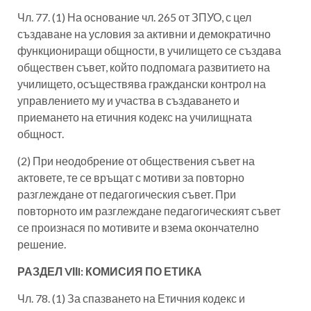
Чл. 77. (1) На основание чл. 265 от ЗПУО, с цел
създаване на условия за активни и демократично
функциониращи общности, в училището се създава
обществен съвет, който подпомага развитието на
училището, осъществява граждански контрол на
управлението му и участва в създаването и
приемането на етичния кодекс на училищната
общност.
(2) При неодобрение от обществения съвет на
актовете, те се връщат с мотиви за повторно
разглеждане от педагогическия съвет. При
повторното им разглеждане педагогическият съвет
се произнася по мотивите и взема окончателно
решение.
РАЗДЕЛ VІІI: КОМИСИЯ ПО ЕТИКА
Чл. 78. (1) За спазването на Етичния кодекс и