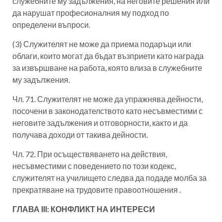
служебните му задължения, на неговите решения или
да нарушат професионалния му подход по
определени въпроси.
(3) Служителят не може да приема подаръци или
облаги, които могат да бъдат възприети като награда
за извършване на работа, която влиза в служебните
му задължения.
Чл. 71. Служителят не може да упражнява дейности,
посочени в законодателството като несъвместими с
неговите задължения и отговорности, както и да
получава доходи от такива дейности.
Чл. 72. При осъществяването на действия,
несъвместими с поведението по този кодекс,
служителят на училището следва да подаде молба за
прекратяване на трудовите правоотношения .
ГЛАВА ІІІ: КОНФЛИКТ НА ИНТЕРЕСИ