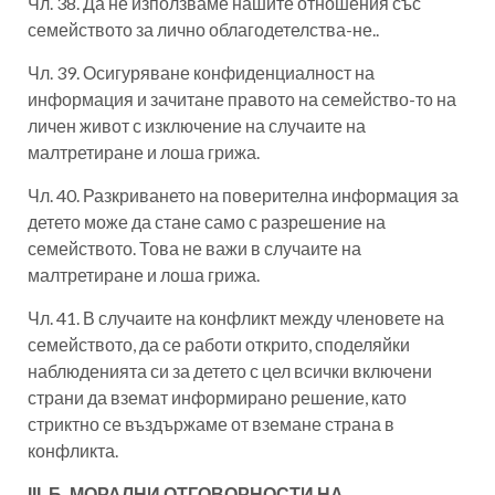
Чл. 38. Да не използваме нашите отношения със
семейството за лично облагодетелства-не..
Чл. 39. Осигуряване конфиденциалност на
информация и зачитане правото на семейство-то на
личен живот с изключение на случаите на
малтретиране и лоша грижа.
Чл. 40. Разкриването на поверителна информация за
детето може да стане само с разрешение на
семейството. Това не важи в случаите на
малтретиране и лоша грижа.
Чл. 41. В случаите на конфликт между членовете на
семейството, да се работи открито, споделяйки
наблюденията си за детето с цел всички включени
страни да вземат информирано решение, като
стриктно се въздържаме от вземане страна в
конфликта.
ІІІ. Б. МОРАЛНИ ОТГОВОРНОСТИ НА