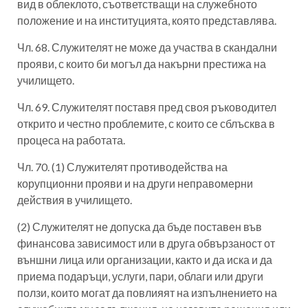
вид в облеклото, съответстващи на служебното
положение и на институцията, която представлява.
Чл. 68. Служителят не може да участва в скандални
прояви, с които би могъл да накърни престижа на
училището.
Чл. 69. Служителят поставя пред своя ръководител
открито и честно проблемите, с които се сблъсква в
процеса на работата.
Чл. 70. (1) Служителят противодейства на
корупционни прояви и на други неправомерни
действия в училището.
(2) Служителят не допуска да бъде поставен във
финансова зависимост или в друга обвързаност от
външни лица или организации, както и да иска и да
приема подаръци, услуги, пари, облаги или други
ползи, които могат да повлияят на изпълнението на