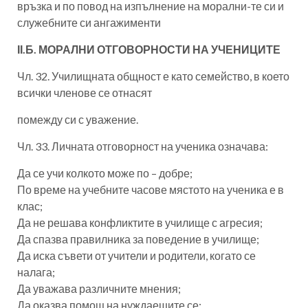
връзка и по повод на изпълнение на морални-те си и
служебните си ангажименти
ІІ.Б. МОРАЛНИ ОТГОВОРНОСТИ НА УЧЕНИЦИТЕ
Чл. 32. Училищната общност е като семейство, в което
всички членове се отнасят
помежду си с уважение.
Чл. 33. Личната отговорност на ученика означава:
Да се учи колкото може по – добре;
По време на учебните часове мястото на ученика е в
клас;
Да не решава конфликтите в училище с агресия;
Да спазва правилника за поведение в училище;
Да иска съвети от учители и родители, когато се
налага;
Да уважава различните мнения;
Да оказва помощ на нуждаещите се;