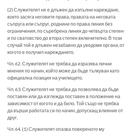
(2) Служителят не е длъжен да изпълни нареждане,
което засяга неговите права, правата на неговата
съпруга или съпруг, роднини по права линия без
ограничения, по съребрена линия до четвърта степен
и по сватовство до втора степен включително. В този
случай той е длъжен незабавно да уведоми органа, от
когото е получил нареждането.
Чл. 62. Служителят не трябва да изразява лични
мнения по начин, който може да бъде тълкуван като
официална позиция на училището.
Чл. 63. Служителят не трябва да позволява да бъде
поставян или да изглежда поставен в положение на
зависимост от когото и да било. Той също не трябва
да върши работата си по начин, допускащ влияние от
друг.
Чл. 64. (1) Служителят опазва повереното му