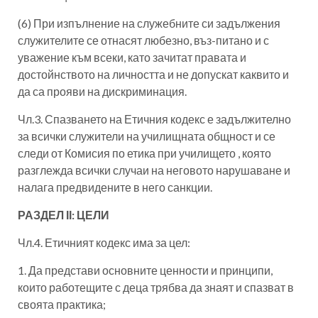
(6) При изпълнение на служебните си задължения
служителите се отнасят любезно, въз-питано и с
уважение към всеки, като зачитат правата и
достойнството на личността и не допускат каквито и
да са прояви на дискриминация.
Чл.3. Спазването на Етичния кодекс е задължително
за всички служители на училищната общност и се
следи от Комисия по етика при училището , която
разглежда всички случаи на неговото нарушаване и
налага предвидените в него санкции.
РАЗДЕЛ ІІ: ЦЕЛИ
Чл.4. Етичният кодекс има за цел:
1. Да представи основните ценности и принципи,
които работещите с деца трябва да знаят и спазват в
своята практика;