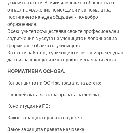
усилия на всеки. Всички членове на общността се
отнасят с уважение помежду си и си помагат за
постигането на една обща цел – по-добро
образование.
Всеки учител осъществява своите професионални
задължения в услуга на учениците и допринася за
формиране облика на училището.
За всеки работещ в училището е чест и морален дълг
да спазва принципите на професионалната етика.
НОРМАТИВНА ОСНОВА:
Конвенцията на ООН за правата на детето;
Европейската харта за правата на човека;
Конституция на РБ;
Закон за защита правата на детето;
Закон за защита правата на човека;