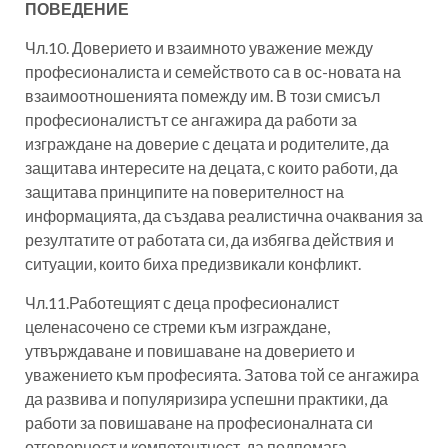
ПОВЕДЕНИЕ
Чл.10. Доверието и взаимното уважение между
професионалиста и семейството са в ос-новата на
взаимоотношенията помежду им. В този смисъл
професионалистът се ангажира да работи за
изграждане на доверие с децата и родителите, да
защитава интересите на децата, с които работи, да
защитава принципите на поверителност на
информацията, да създава реалистична очаквания за
резултатите от работата си, да избягва действия и
ситуации, които биха предизвикали конфликт.
Чл.11.Работещият с деца професионалист
целенасочено се стреми към изграждане,
утвърждаване и повишаване на доверието и
уважението към професията. Затова той се ангажира
да развива и популяризира успешни практики, да
работи за повишаване на професионалната си
отговорност и компетентност, да подпомага