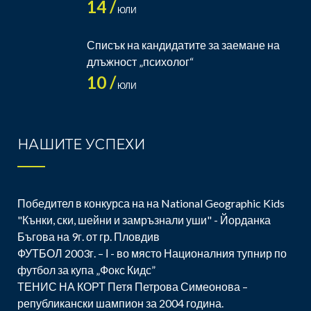
14 /
ЮЛИ
Списък на кандидатите за заемане на
длъжност „психолог“
10 /
ЮЛИ
НАШИТЕ УСПЕХИ
Победител в конкурса на на National Geographic Kids
"Кънки, ски, шейни и замръзнали уши" - Йорданка
Бъгова на 9г. от гр. Пловдив
ФУТБОЛ 2003г. – І - во място Националния тупнир по
футбол за купа „Фокс Кидс”
ТЕНИС НА КОРТ Петя Петрова Симеонова –
републикански шампион за 2004 година.