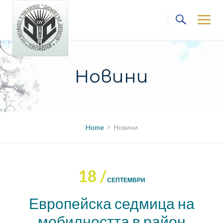
Skip
to
content
Новини
Home
Новини
18 /
СЕПТЕМВРИ
Европейска седмица на
мобилността в район