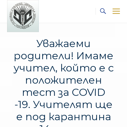
Skip
to
content
Уважаеми
родители! Имаме
учител, който е с
положителен
тест за COVID
-19. Учителят ще
е под карантина