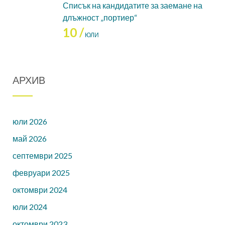
Списък на кандидатите за заемане на
и се обучава
са под
длъжност „портиер“
в електронна
карантина за
10 /
ЮЛИ
среда.
14 дни – от
12.10.2021 до
25.10.2021 г.
АРХИВ
юли 2026
май 2026
септември 2025
февруари 2025
октомври 2024
юли 2024
октомври 2023